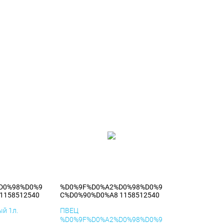
D0%98%D0%9
%D0%9F%D0%A2%D0%98%D0%9
1158512540
C%D0%90%D0%A8 1158512540
й 1л.
ПВЕЦ
%D0%9F%D0%A2%D0%98%D0%9