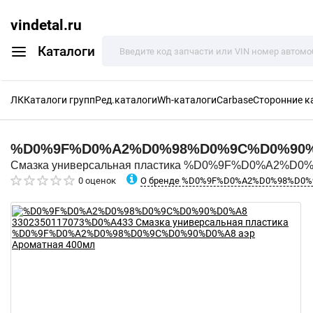
vindetal.ru
Каталоги
ЛК
Каталоги групп
Ред.каталоги
Wh-каталоги
Carbase
Сторонние к
%D0%9F%D0%A2%D0%98%D0%9C%D0%90
Смазка универсальная пластика %D0%9F%D0%A2%D0
О бренде %D0%9F%D0%A2%D0%98%D0
0 оценок