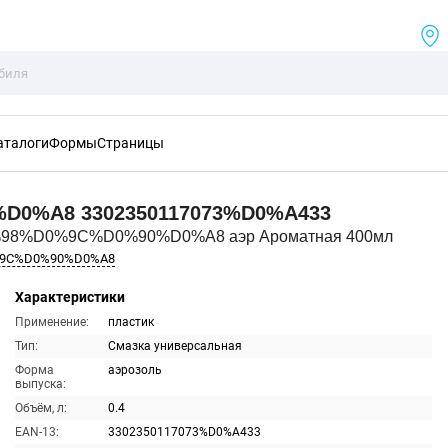
аталоги
Формы
Страницы
%D0%A8
3302350117073%D0%A433
%98%D0%9C%D0%90%D0%A8 аэр Ароматная 400мл
%9C%D0%90%D0%A8
Характеристики
Применение:
пластик
Тип:
Смазка универсальная
Форма
аэрозоль
выпуска:
Объём, л:
0.4
EAN-13:
3302350117073%D0%A433