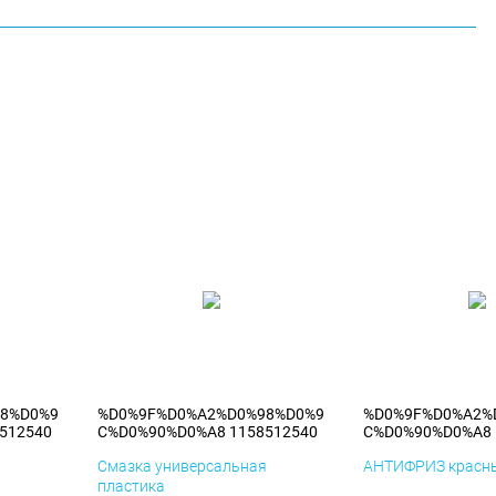
8%D0%9
%D0%9F%D0%A2%D0%98%D0%9
%D0%9F%D0%A2%
512540
C%D0%90%D0%A8 1158512540
C%D0%90%D0%A8 
я
Смазка универсальная
АНТИФРИЗ красны
пластика