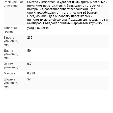
Расширенное
Быстро и эффективно удаляет пыль, грязь, масляные и
описание:
никотиновые загрязнения. Защищает от старения и
выгорания, восстанавливает первоначальную
структуру, обладает антистатическим эффектом.
Предназначен для обработки пластиковых и
виниловых деталей салона. Подходит для молдингов и
бамперов. Обладает приятным ароматом клубники.
Товарная
уход и очистка
группа:
Высота
235
упаковки,
мм:
Длина
50
упаковки,
мм:
Объем
0.7
упаковки, л:
Масса, кг:
0.238
Ширина
54
упаковки,
мм: