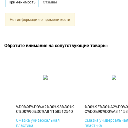
Применимость
Отзывы
Нет информации о применимости
Обратите внимание на сопутствующие товары:
%D0%9F%D0%A2%D0%98%D0%9
%D0%9F%D0%A2%D0%9
C%D0%90%D0%A8 1158512540
C%D0%90%D0%A8 1158
Смазка универсальная
Смазка универсальна
пластика
пластика