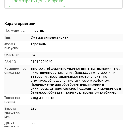
Посмотреть цены и сроки
Характеристики
Применение:
пластик
Тип:
Смазка универсальная
Форма
аэрозоль
выпуска:
Объём, л:
0.4
EAN-13:
21212904040
Расширенное
Быстро и эффективно удаляет пыль, грязь, масляные и
описание:
никотиновые загрязнения. Защищает от старения и
выгорания, восстанавливает первоначальную
структуру, обладает антистатическим эффектом.
Предназначен для обработки пластиковых и
виниловых деталей салона. Подходит для молдингов и
бамперов. Обладает приятным ароматом клубники.
Товарная
уход и очистка
группа:
Высота
235
упаковки,
мм:
Длина
50