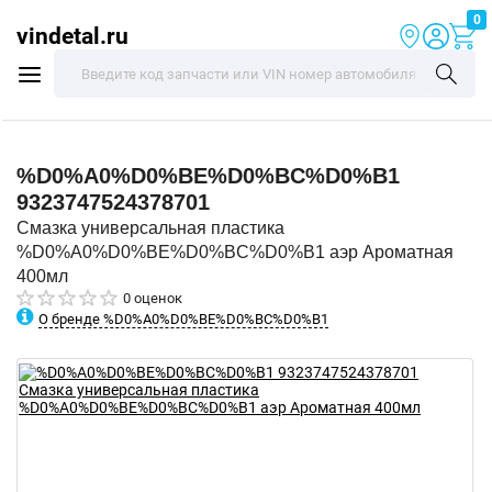
0
vindetal.ru
%D0%A0%D0%BE%D0%BC%D0%B1
9323747524378701
Смазка универсальная пластика
%D0%A0%D0%BE%D0%BC%D0%B1 аэр Ароматная
400мл
0 оценок
О бренде %D0%A0%D0%BE%D0%BC%D0%B1