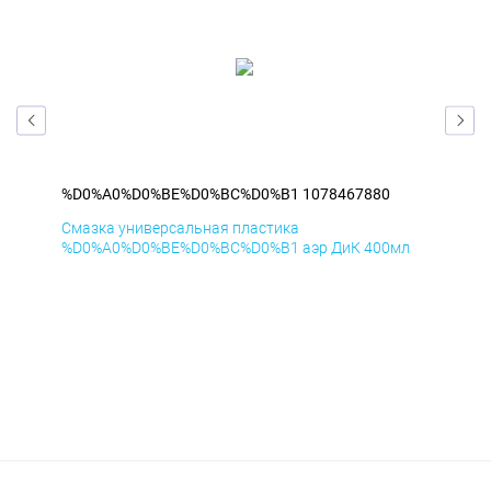
%D0%A0%D0%BE%D0%BC%D0%B1 1078467880
%D
Смазка универсальная пластика
Сма
л
%D0%A0%D0%BE%D0%BC%D0%B1 аэр ДиК 400мл
%D