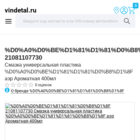
0
vindetal.ru
%D0%A0%D0%BE%D1%81%D1%81%D0%B8
21081107730
Смазка универсальная пластика
%D0%A0%D0%BE%D1%81%D1%81%D0%B8%D1%8F
аэр Ароматная 400мл
0 оценок
О бренде %D0%A0%D0%BE%D1%81%D1%81%D0%B8%D1%8F