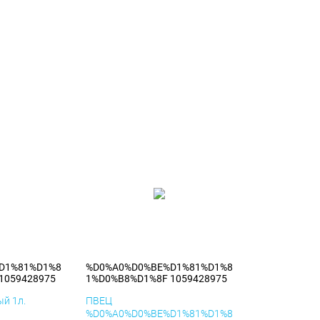
D1%81%D1%8
%D0%A0%D0%BE%D1%81%D1%8
1059428975
1%D0%B8%D1%8F 1059428975
й 1л.
ПВЕЦ
%D0%A0%D0%BE%D1%81%D1%8