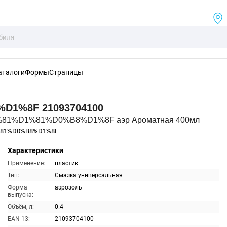
аталоги
Формы
Страницы
%D1%8F
21093704100
%81%D1%81%D0%B8%D1%8F аэр Ароматная 400мл
%81%D0%B8%D1%8F
Характеристики
Применение:
пластик
Тип:
Смазка универсальная
Форма
аэрозоль
выпуска:
Объём, л:
0.4
EAN-13:
21093704100