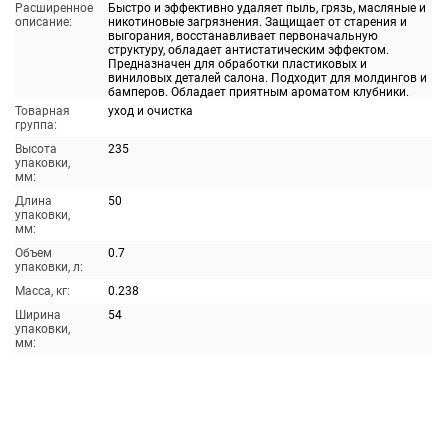
Расширенное
Быстро и эффективно удаляет пыль, грязь, масляные и
описание:
никотиновые загрязнения. Защищает от старения и
выгорания, восстанавливает первоначальную
структуру, обладает антистатическим эффектом.
Предназначен для обработки пластиковых и
виниловых деталей салона. Подходит для молдингов и
бамперов. Обладает приятным ароматом клубники.
Товарная
уход и очистка
группа:
Высота
235
упаковки,
мм:
Длина
50
упаковки,
мм:
Объем
0.7
упаковки, л:
Масса, кг:
0.238
Ширина
54
упаковки,
мм: