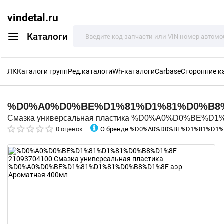
vindetal.ru
Каталоги
ЛК
Каталоги групп
Ред.каталоги
Wh-каталоги
Carbase
Сторонние к
%D0%A0%D0%BE%D1%81%D1%81%D0%B8
Смазка универсальная пластика %D0%A0%D0%BE%D1
О бренде %D0%A0%D0%BE%D1%81%D1
0 оценок