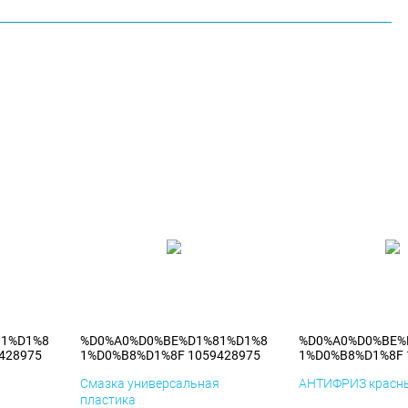
81%D1%8
%D0%A0%D0%BE%D1%81%D1%8
%D0%A0%D0%BE%
428975
1%D0%B8%D1%8F 1059428975
1%D0%B8%D1%8F 
я
Смазка универсальная
АНТИФРИЗ красны
пластика