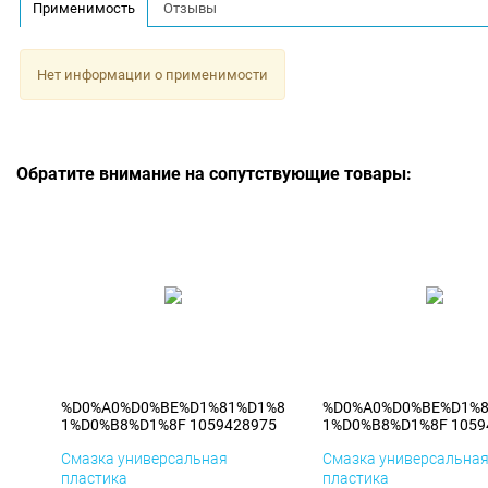
Применимость
Отзывы
Нет информации о применимости
Обратите внимание на сопутствующие товары:
%D0%A0%D0%BE%D1%81%D1%8
%D0%A0%D0%BE%D1%
1%D0%B8%D1%8F 1059428975
1%D0%B8%D1%8F 1059
Смазка универсальная
Смазка универсальна
пластика
пластика