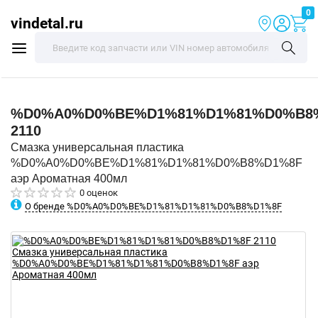
0
vindetal.ru
%D0%A0%D0%BE%D1%81%D1%81%D0%B8
2110
Смазка универсальная пластика
%D0%A0%D0%BE%D1%81%D1%81%D0%B8%D1%8F
аэр Ароматная 400мл
0 оценок
О бренде %D0%A0%D0%BE%D1%81%D1%81%D0%B8%D1%8F