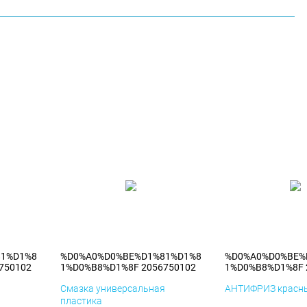
81%D1%8
%D0%A0%D0%BE%D1%81%D1%8
%D0%A0%D0%BE%
750102
1%D0%B8%D1%8F 2056750102
1%D0%B8%D1%8F 
я
Смазка универсальная
АНТИФРИЗ красны
пластика