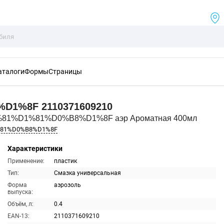
аталоги
Формы
Страницы
%D1%8F
2110371609210
%81%D1%81%D0%B8%D1%8F аэр Ароматная 400мл
%81%D0%B8%D1%8F
Характеристики
Применение:
пластик
Тип:
Смазка универсальная
Форма
аэрозоль
выпуска:
Объём, л:
0.4
EAN-13:
2110371609210