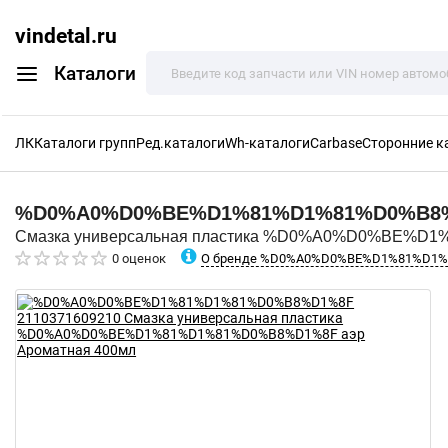
vindetal.ru
Каталоги
ЛК
Каталоги групп
Ред.каталоги
Wh-каталоги
Carbase
Сторонние к
%D0%A0%D0%BE%D1%81%D1%81%D0%B8
Смазка универсальная пластика %D0%A0%D0%BE%D1
О бренде %D0%A0%D0%BE%D1%81%D1
0 оценок