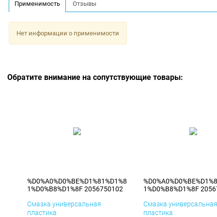
Применимость
Отзывы
Нет информации о применимости
Обратите внимание на сопутствующие товары:
%D0%A0%D0%BE%D1%81%D1%8
%D0%A0%D0%BE%D1%
1%D0%B8%D1%8F 2056750102
1%D0%B8%D1%8F 2056
Смазка универсальная
Смазка универсальна
пластика
пластика