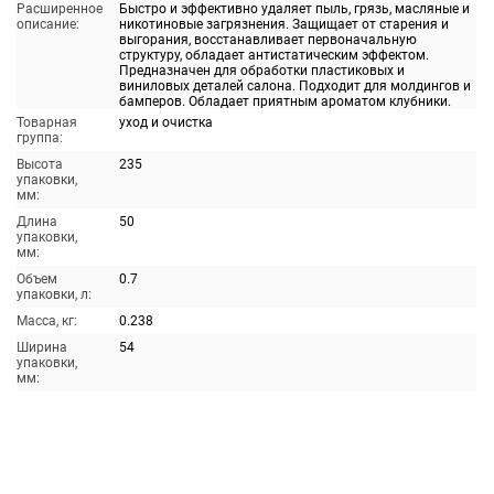
Расширенное
Быстро и эффективно удаляет пыль, грязь, масляные и
описание:
никотиновые загрязнения. Защищает от старения и
выгорания, восстанавливает первоначальную
структуру, обладает антистатическим эффектом.
Предназначен для обработки пластиковых и
виниловых деталей салона. Подходит для молдингов и
бамперов. Обладает приятным ароматом клубники.
Товарная
уход и очистка
группа:
Высота
235
упаковки,
мм:
Длина
50
упаковки,
мм:
Объем
0.7
упаковки, л:
Масса, кг:
0.238
Ширина
54
упаковки,
мм: