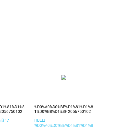
D1%81%D1%8
%D0%A0%D0%BE%D1%81%D1%8
2056750102
1%D0%B8%D1%8F 2056750102
й 1л.
ПВЕЦ
%D0%A0%D0%BE%D1%81%D1%8