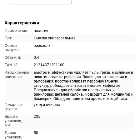
Характеристики
Применение:
пластик
Тип:
Смазка универсальная
Форма
аэрозоль
выпуска:
Объём, л:
0.4
EAN-13:
21214371201100
Расширенное
Быстро и эффективно удаляет пыль, грязь, масляные и
описание:
никотиновые загрязнения. Защищает от старения и
выгорания, восстанавливает первоначальную
структуру, обладает антистатическим эффектом.
Предназначен для обработки пластиковых и
виниловых деталей салона. Подходит для молдингов и
бамперов. Обладает приятным ароматом клубники.
Товарная
уход и очистка
группа:
Высота
235
упаковки,
мм:
Длина
50
упаковки,