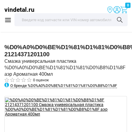
0
vindetal.ru
%D0%A0%D0%BE%D1%81%D1%81%D0%B8
21214371201100
Смазка универсальная пластика
%D0%A0%D0%BE%D1%81%D1%81%D0%B8%D1%8F
аэр Ароматная 400мл
0 оценок
О бренде %D0%A0%D0%BE%D1%81%D1%81%D0%B8%D1%8F