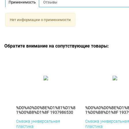
Применимость
Отзывы
Нет информации о применимости
Обратите внимание на сопутствующие товары:
%D0%A0%D0%BE%D1%81%D1%8
%D0%A0%D0%BE%D1%
1%D0%B8%D1%8F 1937986530
1%D0%B8%D1%8F 1937
Смазка универсальная
Смазка универсальна
пластика
пластика