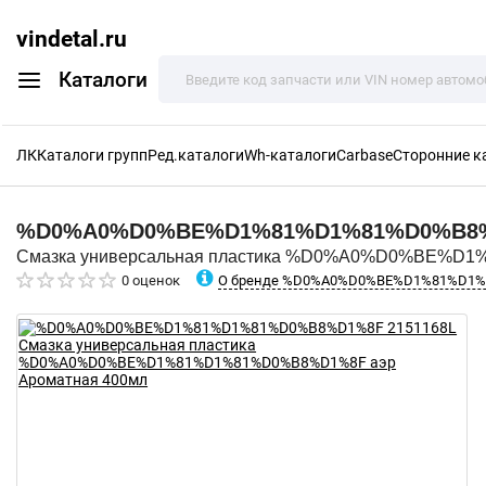
vindetal.ru
Каталоги
ЛК
Каталоги групп
Ред.каталоги
Wh-каталоги
Carbase
Сторонние к
%D0%A0%D0%BE%D1%81%D1%81%D0%B8
Смазка универсальная пластика %D0%A0%D0%BE%D1
О бренде %D0%A0%D0%BE%D1%81%D1
0 оценок