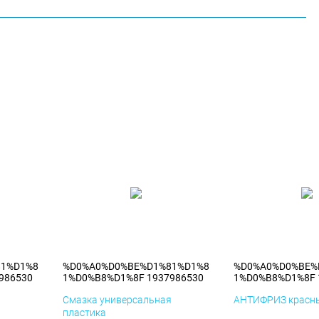
81%D1%8
%D0%A0%D0%BE%D1%81%D1%8
%D0%A0%D0%BE%
986530
1%D0%B8%D1%8F 1937986530
1%D0%B8%D1%8F 
я
Смазка универсальная
АНТИФРИЗ красны
пластика