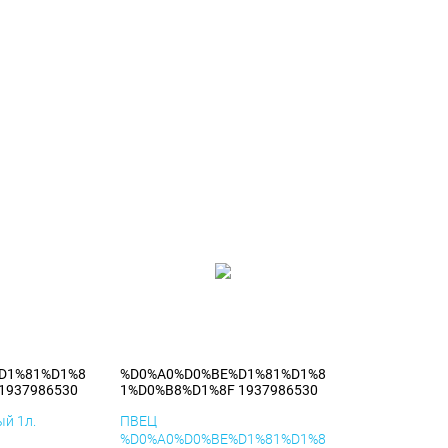
D1%81%D1%8
%D0%A0%D0%BE%D1%81%D1%8
1937986530
1%D0%B8%D1%8F 1937986530
й 1л.
ПВЕЦ
%D0%A0%D0%BE%D1%81%D1%8