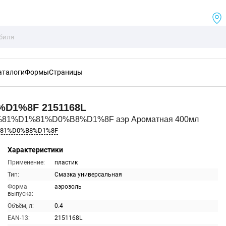
аталоги
Формы
Страницы
%D1%8F
2151168L
%81%D1%81%D0%B8%D1%8F аэр Ароматная 400мл
%81%D0%B8%D1%8F
Характеристики
Применение:
пластик
Тип:
Смазка универсальная
Форма
аэрозоль
выпуска:
Объём, л:
0.4
EAN-13:
2151168L