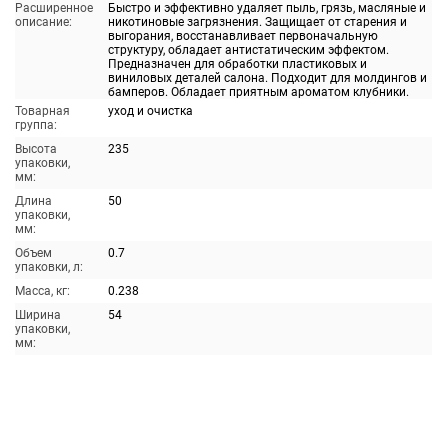
Расширенное
Быстро и эффективно удаляет пыль, грязь, масляные и
описание:
никотиновые загрязнения. Защищает от старения и
выгорания, восстанавливает первоначальную
структуру, обладает антистатическим эффектом.
Предназначен для обработки пластиковых и
виниловых деталей салона. Подходит для молдингов и
бамперов. Обладает приятным ароматом клубники.
Товарная
уход и очистка
группа:
Высота
235
упаковки,
мм:
Длина
50
упаковки,
мм:
Объем
0.7
упаковки, л:
Масса, кг:
0.238
Ширина
54
упаковки,
мм: