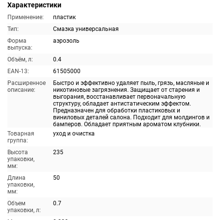
Характеристики
Применение:
пластик
Тип:
Смазка универсальная
Форма
аэрозоль
выпуска:
Объём, л:
0.4
EAN-13:
61505000
Расширенное
Быстро и эффективно удаляет пыль, грязь, масляные и
описание:
никотиновые загрязнения. Защищает от старения и
выгорания, восстанавливает первоначальную
структуру, обладает антистатическим эффектом.
Предназначен для обработки пластиковых и
виниловых деталей салона. Подходит для молдингов и
бамперов. Обладает приятным ароматом клубники.
Товарная
уход и очистка
группа:
Высота
235
упаковки,
мм:
Длина
50
упаковки,
мм:
Объем
0.7
упаковки, л: