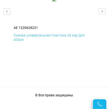
AE 1220628221
AE 
Смазка универсальная пластика AE аэр ДиК
Сма
400мл
40
© Все права защищены.