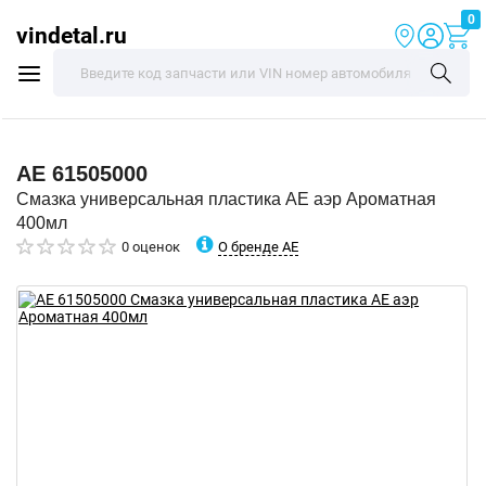
0
vindetal.ru
AE
61505000
Смазка универсальная пластика AE аэр Ароматная
400мл
О бренде AE
0 оценок