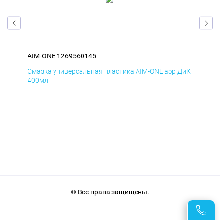
AIM-ONE 1269560145
AIM
БмД
Смазка универсальная пластика AIM-ONE аэр ДиК
Сма
400мл
40
© Все права защищены.