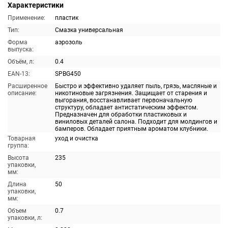
Характеристики
Применение:
пластик
Тип:
Смазка универсальная
Форма
аэрозоль
выпуска:
Объём, л:
0.4
EAN-13:
SPBG450
Расширенное
Быстро и эффективно удаляет пыль, грязь, масляные и
описание:
никотиновые загрязнения. Защищает от старения и
выгорания, восстанавливает первоначальную
структуру, обладает антистатическим эффектом.
Предназначен для обработки пластиковых и
виниловых деталей салона. Подходит для молдингов и
бамперов. Обладает приятным ароматом клубники.
Товарная
уход и очистка
группа:
Высота
235
упаковки,
мм:
Длина
50
упаковки,
мм:
Объем
0.7
упаковки, л: