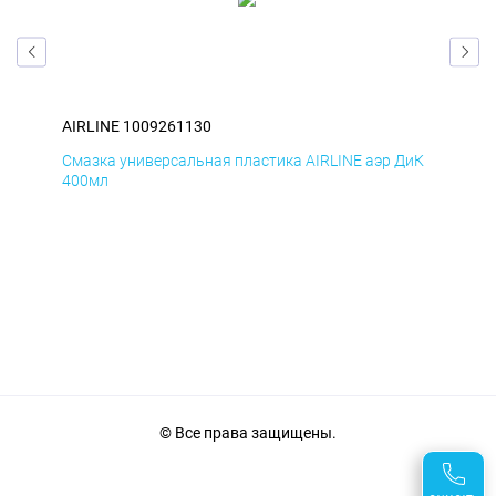
AIRLINE 1009261130
AIR
БмД
Смазка универсальная пластика AIRLINE аэр ДиК
Сма
400мл
40
© Все права защищены.