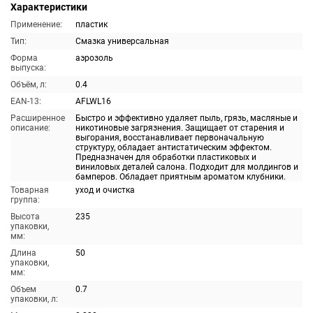
Характеристики
Применение:
пластик
Тип:
Смазка универсальная
Форма
аэрозоль
выпуска:
Объём, л:
0.4
EAN-13:
AFLWL16
Расширенное
Быстро и эффективно удаляет пыль, грязь, масляные и
описание:
никотиновые загрязнения. Защищает от старения и
выгорания, восстанавливает первоначальную
структуру, обладает антистатическим эффектом.
Предназначен для обработки пластиковых и
виниловых деталей салона. Подходит для молдингов и
бамперов. Обладает приятным ароматом клубники.
Товарная
уход и очистка
группа:
Высота
235
упаковки,
мм:
Длина
50
упаковки,
мм:
Объем
0.7
упаковки, л: