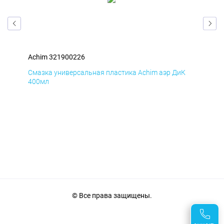
Achim 321900226
Ach
Д
Смазка универсальная пластика Achim аэр ДиК
Сма
400мл
40
© Все права защищены.