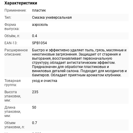
Характеристики
Применение:
пластик
Тип:
Смазка универсальная
Форма
аэрозоль
выпуска:
Объём, л:
0.4
EAN-13:
SPB1054
Расширенное
Быстро и эффективно удаляет пыль, грязь, масляные и
описание:
никотиновые загрязнения. Защищает от старения и
выгорания, восстанавливает первоначальную
структуру, обладает антистатическим эффектом.
Предназначен для обработки пластиковых и
виниловых деталей салона. Подходит для молдингов и
бамперов. Обладает приятным ароматом клубники.
Товарная
уход и очистка
группа:
Высота
235
упаковки,
мм:
Длина
50
упаковки,
мм:
Объем
0.7
упаковки, л: