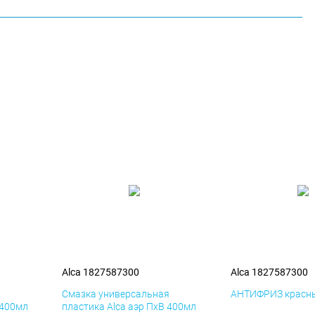
Alca 1827587300
Alca 1827587300
я
Смазка универсальная
АНТИФРИЗ красны
 400мл
пластика Alca аэр ПхВ 400мл