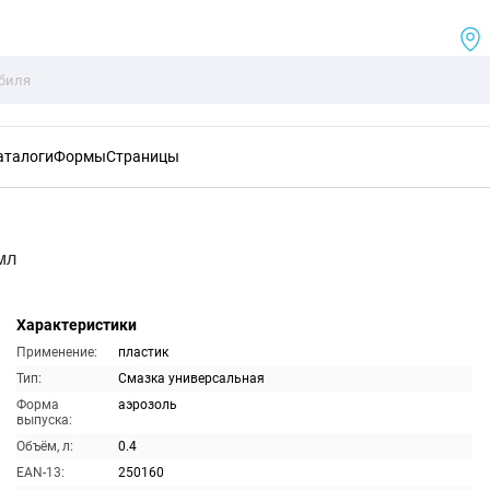
аталоги
Формы
Страницы
мл
Характеристики
Применение:
пластик
Тип:
Смазка универсальная
Форма
аэрозоль
выпуска:
Объём, л:
0.4
EAN-13:
250160