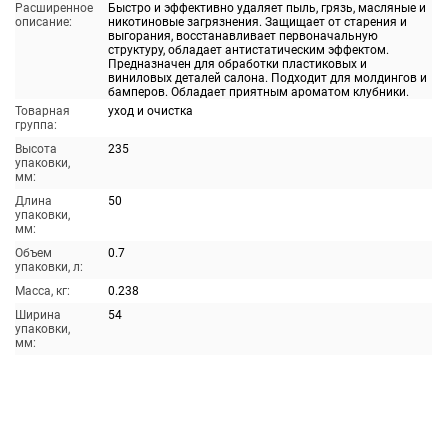
Расширенное
Быстро и эффективно удаляет пыль, грязь, масляные и
описание:
никотиновые загрязнения. Защищает от старения и
выгорания, восстанавливает первоначальную
структуру, обладает антистатическим эффектом.
Предназначен для обработки пластиковых и
виниловых деталей салона. Подходит для молдингов и
бамперов. Обладает приятным ароматом клубники.
Товарная
уход и очистка
группа:
Высота
235
упаковки,
мм:
Длина
50
упаковки,
мм:
Объем
0.7
упаковки, л:
Масса, кг:
0.238
Ширина
54
упаковки,
мм: