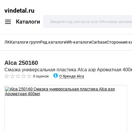
vindetal.ru
Каталоги
ЛК
Каталоги групп
Ред.каталоги
Wh-каталоги
Carbase
Сторонние к
Alca
250160
Смазка универсальная пластика Alca аэр Ароматная 400
О бренде Alca
0 оценок