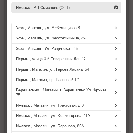
Ижевск
, РЦ Смирново (ОПТ)
Приглашаем Вас к участию в вебинарах
компании "Карвиль" по бренду Airline!
Уфа
, Магазин, ул. Мебельщиков 8.
AIRLINE:
Уфа
, Магазин, ул. Лесотехникума, 49/1
Уфа
, Магазин, Ул. Рощинская, 15
https://my.mts-link.ru/4334217/2012743119
Пермь
, улица 3-й Поваренный Лог, 12
Тема: Инструменты.
Пермь
, Магазин, ул. Героев Хасана, 54
Начало: 6 марта 10:00 (МСК)
Пермь
, Магазин, пр. Парковый 1/1
Спикер: Специалист AIRLINE – Иван Сураев.
Верещагино
, Магазин, г. Верещагино Ул. Фрунзе,
75
На вебинаре будут разыгрываться призы
для слушателей!
Ижевск
, Магазин, ул. Трактовая, д.8
Ижевск
, Магазин, ул. Холмогорова, 11А
Ижевск
, Магазин, ул. Баранова, 85А