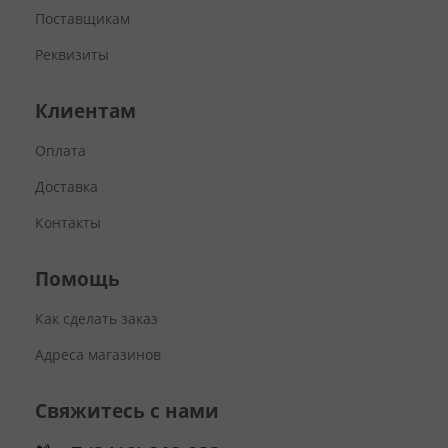
Поставщикам
Чайковский
, Магазин, ул. Промышленная, 6/7
Реквизиты
Сарапул
, Магазин, ул. Ленина 15В
Сарапул
, Магазин, ул. Гончарова, 1а
Клиентам
Глазов
, Магазин, ул. Пряженникова 6
Оплата
Глазов
, Магазин, ул. Калинина 10г
Доставка
Другой офис
...
Контакты
Помощь
Как сделать заказ
Адреса магазинов
Свяжитесь с нами