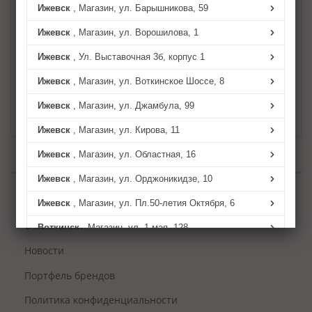
Ижевск
, Магазин, ул. Барышникова, 59
https://my.mts-link.ru/4334217/847867415
Ижевск
, Магазин, ул. Ворошилова, 1
Тема: Товары для шиномонтажа.
Ижевск
, Ул. Выставочная 3б, корпус 1
Начало: 12 марта 10:00 (МСК)
Ижевск
, Магазин, ул. Воткинское Шоссе, 8
Спикер: Специалист AIRLINE – Кирилл
Плотников.
Ижевск
, Магазин, ул. Джамбула, 99
Ижевск
, Магазин, ул. Кирова, 11
Ижевск
, Магазин, ул. Областная, 16
Ижевск
, Магазин, ул. Орджоникидзе, 10
Информация
Ижевск
, Магазин, ул. Пл.50-летия Октября, 6
О компании
Воткинск
, Магазин, ул. 1-мая, 128
Новости
Воткинск
, Магазин, ул. Пролетарская, 152
Портфель брендов
Можга
, Магазин, ул. Наговицына, 65
Политика конфиденциальности
Можга
, Магазин, ул.Ивана Быстрых 61,а