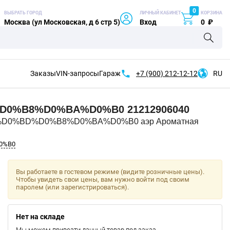
0
ВЫБРАТЬ ГОРОД
ЛИЧНЫЙ КАБИНЕТ
КОРЗИНА
Москва (ул Московская, д 6 стр 5)
Вход
0
₽
Заказы
VIN-запросы
Гараж
+7 (900)
212-12-12
RU
%D0%B8%D0%BA%D0%B0
21212906040
%D0%BD%D0%B8%D0%BA%D0%B0 аэр Ароматная
0%B0
Вы работаете в гостевом режиме (видите розничные цены).
Чтобы увидеть свои цены, вам нужно войти под своим
паролем (или зарегистрироваться).
Нет на складе
Мы можем привезти данный товар под заказ.