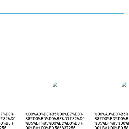
B7%D0%
%D0%A0%D0%B5%D0%B7%D0%
%D0%A0%D0%B5%
1%82%D0
B8%D0%BD%D0%BE%D1%82%D0
B8%D0%BD%D0%B
D0%B8%
%B5%D1%85%D0%BD%D0%B8%
%B5%D1%85%D0%
255
D0%BA%D0%B0 586837255
D0%BA%D0%B0 58