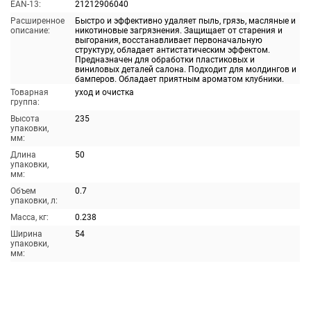
EAN-13:
21212906040
Расширенное
Быстро и эффективно удаляет пыль, грязь, масляные и
описание:
никотиновые загрязнения. Защищает от старения и
выгорания, восстанавливает первоначальную
структуру, обладает антистатическим эффектом.
Предназначен для обработки пластиковых и
виниловых деталей салона. Подходит для молдингов и
бамперов. Обладает приятным ароматом клубники.
Товарная
уход и очистка
группа:
Высота
235
упаковки,
мм:
Длина
50
упаковки,
мм:
Объем
0.7
упаковки, л:
Масса, кг:
0.238
Ширина
54
упаковки,
мм: