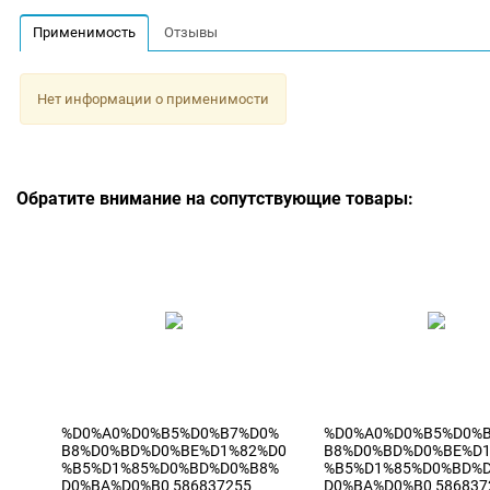
Применимость
Отзывы
Нет информации о применимости
Обратите внимание на сопутствующие товары:
%D0%A0%D0%B5%D0%B7%D0%
%D0%A0%D0%B5%D0%
B8%D0%BD%D0%BE%D1%82%D0
B8%D0%BD%D0%BE%D
%B5%D1%85%D0%BD%D0%B8%
%B5%D1%85%D0%BD%
D0%BA%D0%B0 586837255
D0%BA%D0%B0 586837