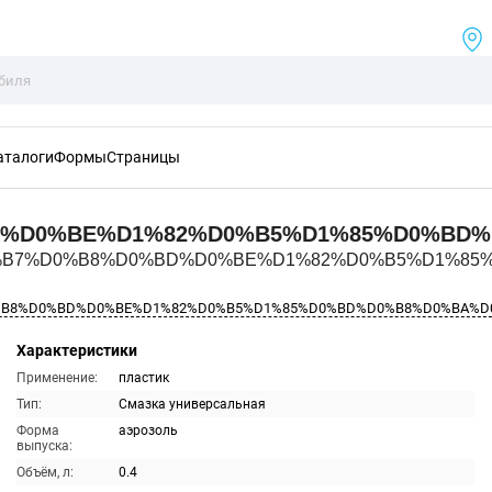
аталоги
Формы
Страницы
D%D0%BE%D1%82%D0%B5%D1%85%D0%BD
5%D0%B7%D0%B8%D0%BD%D0%BE%D1%82%D0%B5%D1%85
0%B8%D0%BD%D0%BE%D1%82%D0%B5%D1%85%D0%BD%D0%B8%D0%BA%D
Характеристики
Применение:
пластик
Тип:
Смазка универсальная
Форма
аэрозоль
выпуска:
Объём, л:
0.4