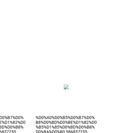
D0%B7%D0%
%D0%A0%D0%B5%D0%B7%D0%
E%D1%82%D0
B8%D0%BD%D0%BE%D1%82%D0
BD%D0%B8%
%B5%D1%85%D0%BD%D0%B8%
6837255
D0%BA%D0%B0 586837255