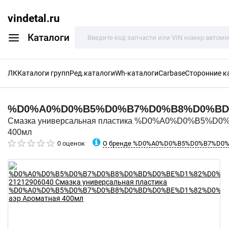
vindetal.ru
Каталоги
ЛК
Каталоги групп
Ред.каталоги
Wh-каталоги
Carbase
Сторонние к
%D0%A0%D0%B5%D0%B7%D0%B8%D0%B
Смазка универсальная пластика %D0%A0%D0%B
400мл
О бренде %D0%A0%D0%B5%D0%B7%D
0 оценок