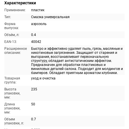
Характеристики
Применение:
пластик
Тип:
Смазка универсальная
Форма
аэрозоль
выпуска:
Объём, л:
0.4
EAN-13:
40042
Расширенное
Быстро и эффективно удаляет пыль, грязь, масляные и
описание:
никотиновые загрязнения. Защищает от старения и
выгорания, восстанавливает первоначальную
структуру, обладает антистатическим эффектом.
Предназначен для обработки пластиковых и
виниловых деталей салона. Подходит для молдингов и
бамперов. Обладает приятным ароматом клубники.
Товарная
уход и очистка
группа:
Высота
235
упаковки,
мм:
Длина
50
упаковки,
мм:
Объем
0.7
упаковки, л: