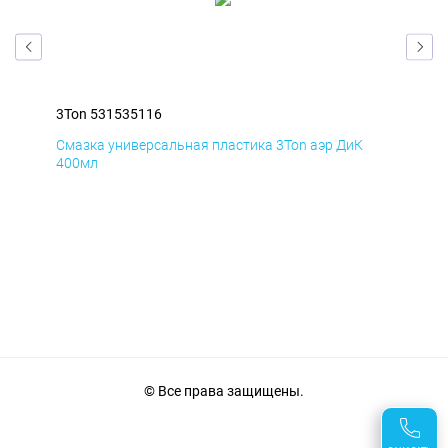
3Ton 531535116
3To
Смазка универсальная пластика 3Ton аэр ДиК
Сма
400мл
40
© Все права защищены.