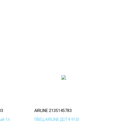
83
AIRLINE 2135145783
й 1л.
ПВЕЦ AIRLINE ДОТ4 910г