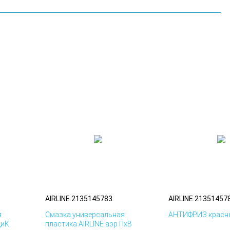
AIRLINE 2135145783
AIRLINE 21351457
я
Смазка универсальная
АНТИФРИЗ красны
ДиК
пластика AIRLINE аэр ПхВ