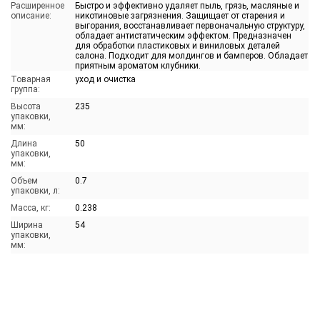
Расширенное
Быстро и эффективно удаляет пыль, грязь, масляные и
описание:
никотиновые загрязнения. Защищает от старения и
выгорания, восстанавливает первоначальную структуру,
обладает антистатическим эффектом. Предназначен
для обработки пластиковых и виниловых деталей
салона. Подходит для молдингов и бамперов. Обладает
приятным ароматом клубники.
Товарная
уход и очистка
группа:
Высота
235
упаковки,
мм:
Длина
50
упаковки,
мм:
Объем
0.7
упаковки, л:
Масса, кг:
0.238
Ширина
54
упаковки,
мм: