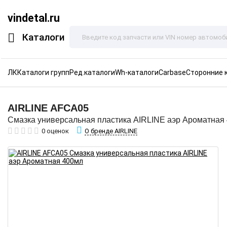
vindetal.ru
Каталоги
ЛК
Каталоги групп
Ред.каталоги
Wh-каталоги
Carbase
Сторонние 
AIRLINE
AFCA05
Смазка универсальная пластика AIRLINE аэр Ароматная
О бренде AIRLINE
0 оценок