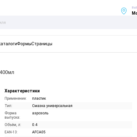
ВЫ
Мо
каталоги
Формы
Страницы
 400мл
Характеристики
Применение:
пластик
Тип:
Смазка универсальная
Форма
аэрозоль
выпуска:
Объём, л:
0.4
EAN-13:
AFCA05