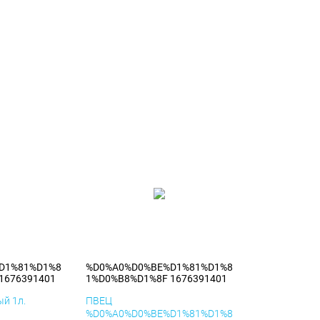
D1%81%D1%8
%D0%A0%D0%BE%D1%81%D1%8
1676391401
1%D0%B8%D1%8F 1676391401
й 1л.
ПВЕЦ
%D0%A0%D0%BE%D1%81%D1%8