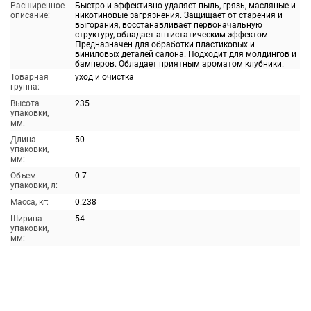
Расширенное
Быстро и эффективно удаляет пыль, грязь, масляные и
описание:
никотиновые загрязнения. Защищает от старения и
выгорания, восстанавливает первоначальную
структуру, обладает антистатическим эффектом.
Предназначен для обработки пластиковых и
виниловых деталей салона. Подходит для молдингов и
бамперов. Обладает приятным ароматом клубники.
Товарная
уход и очистка
группа:
Высота
235
упаковки,
мм:
Длина
50
упаковки,
мм:
Объем
0.7
упаковки, л:
Масса, кг:
0.238
Ширина
54
упаковки,
мм: