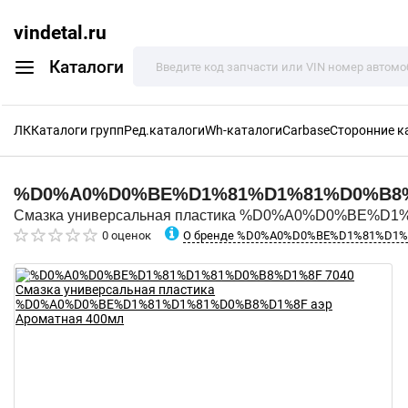
vindetal.ru
Каталоги
ЛК
Каталоги групп
Ред.каталоги
Wh-каталоги
Carbase
Сторонние к
%D0%A0%D0%BE%D1%81%D1%81%D0%B8
Смазка универсальная пластика %D0%A0%D0%BE%D1
О бренде %D0%A0%D0%BE%D1%81%D1
0 оценок