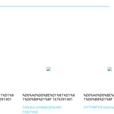
81%D1%8
%D0%A0%D0%BE%D1%81%D1%8
%D0%A0%D0%BE%
391401
1%D0%B8%D1%8F 1676391401
1%D0%B8%D1%8F 
я
Смазка универсальная
АНТИФРИЗ красны
пластика