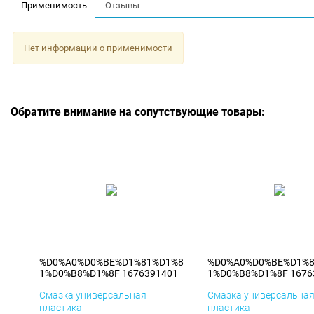
Применимость
Отзывы
Нет информации о применимости
Обратите внимание на сопутствующие товары:
%D0%A0%D0%BE%D1%81%D1%8
%D0%A0%D0%BE%D1%
1%D0%B8%D1%8F 1676391401
1%D0%B8%D1%8F 1676
Смазка универсальная
Смазка универсальна
пластика
пластика