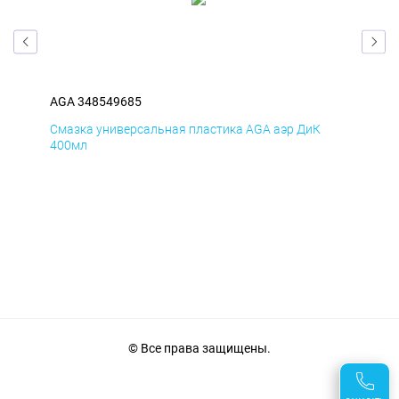
AGA 348549685
AGA
Смазка универсальная пластика AGA аэр ДиК
Сма
400мл
40
© Все права защищены.