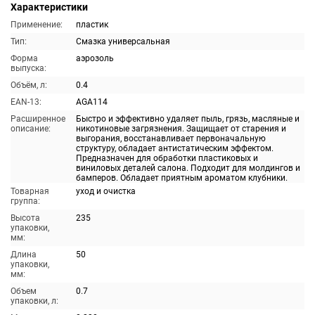
Характеристики
Применение:
пластик
Тип:
Смазка универсальная
Форма
аэрозоль
выпуска:
Объём, л:
0.4
EAN-13:
AGA114
Расширенное
Быстро и эффективно удаляет пыль, грязь, масляные и
описание:
никотиновые загрязнения. Защищает от старения и
выгорания, восстанавливает первоначальную
структуру, обладает антистатическим эффектом.
Предназначен для обработки пластиковых и
виниловых деталей салона. Подходит для молдингов и
бамперов. Обладает приятным ароматом клубники.
Товарная
уход и очистка
группа:
Высота
235
упаковки,
мм:
Длина
50
упаковки,
мм:
Объем
0.7
упаковки, л: